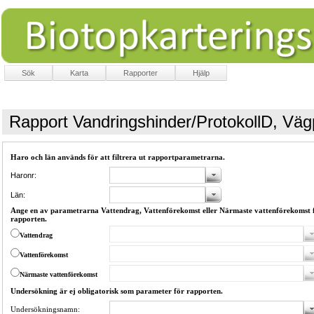
Sök
Karta
Rapporter
Hjälp
Rapport Vandringshinder/ProtokollD, Väg
Haro och län används för att filtrera ut rapportparametrarna.
Haronr:
Län:
Ange en av parametrarna Vattendrag, Vattenförekomst eller Närmaste vattenförekomst 
rapporten.
Vattendrag
Vattenförekomst
Närmaste vattenförekomst
Undersökning är ej obligatorisk som parameter för rapporten.
Undersökningsnamn: