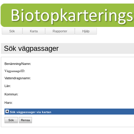
Sök
Karta
Rapporter
Hjälp
Sök vägpassager
Benämning/Namn:
VägpassageID:
Vattendragsnamn:
Län:
Kommun:
Haro:
Sök vägpassager via kartan