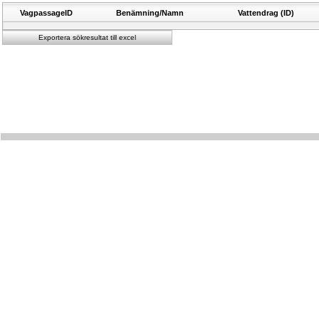
VagpassageID
Benämning/Namn
Vattendrag (ID)